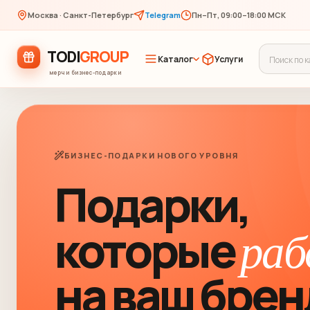
Москва · Санкт-Петербург
Telegram
Пн–Пт, 09:00–18:00 МСК
TODI
GROUP
Каталог
Услуги
мерч и бизнес-подарки
БИЗНЕС-ПОДАРКИ НОВОГО УРОВНЯ
Подарки,
которые
ра
на ваш брен