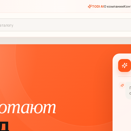
TODI AI
О компании
Кон
ботают
д