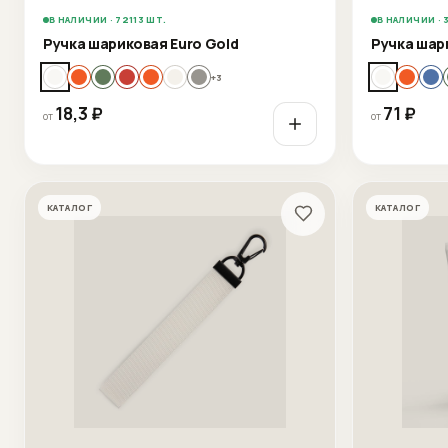
В НАЛИЧИИ · 72113 ШТ.
В НАЛИЧИИ · 
Ручка шариковая Euro Gold
Ручка шар
+
3
18,3
₽
71
₽
от
от
КАТАЛОГ
КАТАЛОГ