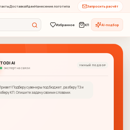
такты
Доставка
Идеи
Нанесение логотипа
Запросить расчёт
Избранное
КП
AI-подбор
TODI AI
УМНЫЙ ПОДБОР
эксперт на связи
Привет! Подберу сувениры под бюджет, разберу ТЗ и
соберу КП. Опишите задачу своими словами.