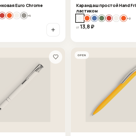
иковая Euro Chrome
Карандаш простой Hand Fri
ластиком
+
5
+
2
13,8
₽
от
OPEN