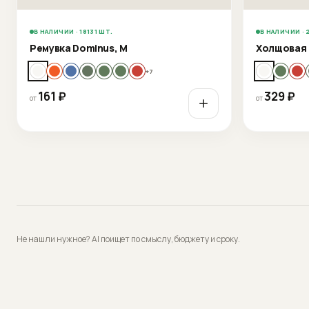
В НАЛИЧИИ · 18131 ШТ.
В НАЛИЧИИ · 
Ремувка Dominus, М
Холщовая 
+
7
161
₽
329
₽
от
от
Не нашли нужное? AI поищет по смыслу, бюджету и сроку.