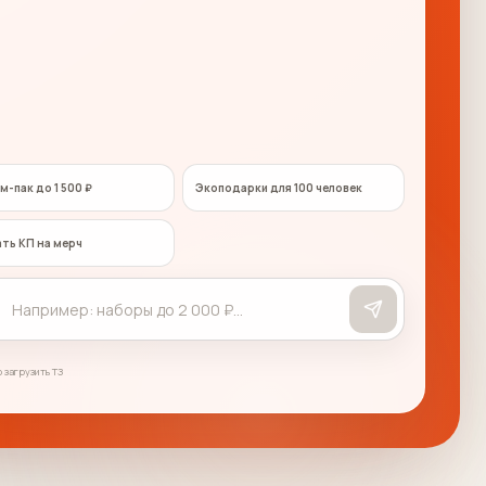
м-пак до 1 500 ₽
Экоподарки для 100 человек
ть КП на мерч
 загрузить ТЗ