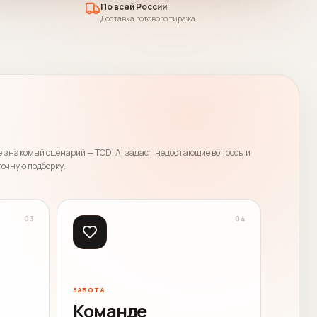
По всей России
Доставка готового тиража
 знакомый сценарий — TODI AI задаст недостающие вопросы и
точную подборку.
0
3
0
4
ЗАБОТА
Команде