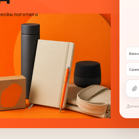
есём логотип и
Велко
Сдела
Можно