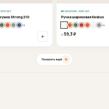
20391 ШТ.
В НАЛИЧИИ · 6887 ШТ.
сумка Strong 210
Ручка шариковая Keskus
+
2
+
4
59,3
₽
от
Показать ещё
12