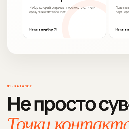
Набор, который встречает нового сотрудника и
Полезный
сразу знакомит с брендом.
партнёро
Начать подбор
Начать 
01 · КАТАЛОГ
Не просто су
Точки контакта