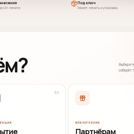
анесения
Под ключ
до UV-печати
Макет, печать и упаковка
ём?
Выберите
соберёт 
0
2
ЕНЦИЯ
ВПЕЧАТЛЕНИЕ
ытие
Партнёрам