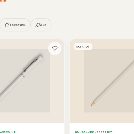
Текстиль
Эко
КАТАЛОГ
143530 ШТ.
В НАЛИЧИИ · 59972 ШТ.