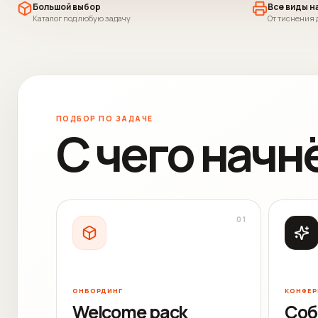
Большой выбор
Все виды н
Каталог под любую задачу
От тиснения 
ПОДБОР ПО ЗАДАЧЕ
С чего начн
0
1
ОНБОРДИНГ
КОНФЕР
Welcome pack
Соб