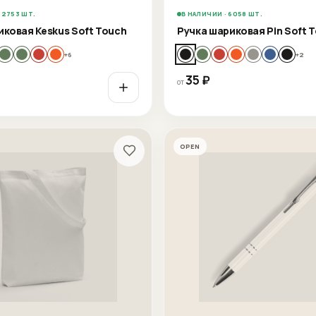
32753 ШТ.
В НАЛИЧИИ · 6058 ШТ.
иковая Keskus Soft Touch
Ручка шариковая Pin Soft 
+
6
+
2
35
₽
от
OPEN