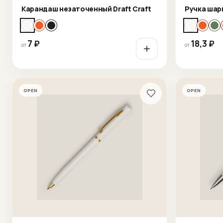
Карандаш незаточенный Draft Craft
Ручка шар
7
₽
18,3
₽
от
от
OPEN
OPEN