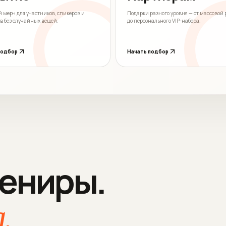
 мерч для участников, спикеров и
Подарки разного уровня — от массовой
в без случайных вещей.
до персонального VIP-набора.
подбор
Начать подбор
вениры.
.