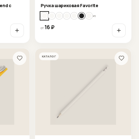
end с
Ручка шариковая Favorite
+
1
16
₽
от
КАТАЛОГ