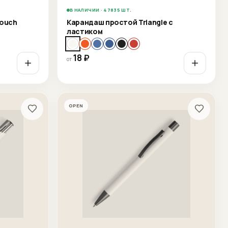
В НАЛИЧИИ · 47835 ШТ.
Touch
Карандаш простой Triangle с
ластиком
18
₽
от
OPEN