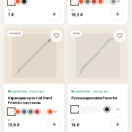
+
5
от
от
7
₽
18,3
₽
КАТАЛОГ
OPEN
В НАЛИЧИИ · 59972 ШТ.
В НАЛИЧИИ · 116944 ШТ.
Карандаш простой Hand
Ручка шариковая Favorite
Friend с ластиком
+
1
+
2
от
от
13,8
₽
16
₽