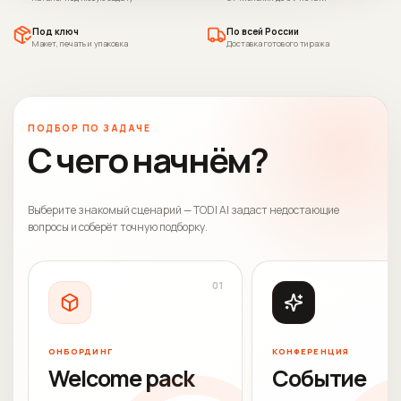
Под ключ
По всей России
Макет, печать и упаковка
Доставка готового тиража
ПОДБОР ПО ЗАДАЧЕ
С чего начнём?
Выберите знакомый сценарий — TODI AI задаст недостающие
вопросы и соберёт точную подборку.
0
1
ОНБОРДИНГ
КОНФЕРЕНЦИЯ
Welcome pack
Событие