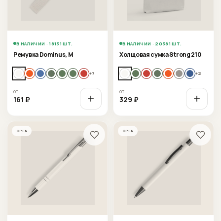
В НАЛИЧИИ · 18131 ШТ.
В НАЛИЧИИ · 20381 ШТ.
Ремувка Dominus, М
Холщовая сумка Strong 210
+
7
+
2
от
от
161
₽
329
₽
OPEN
OPEN