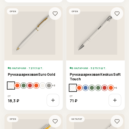
OPEN
OPEN
В НАЛИЧИИ · 72113 ШТ.
В НАЛИЧИИ · 32753 ШТ.
Ручка шариковая Euro Gold
Ручка шариковая Keskus Soft
Touch
+
3
+
6
от
от
18,3
₽
71
₽
OPEN
КАТАЛОГ