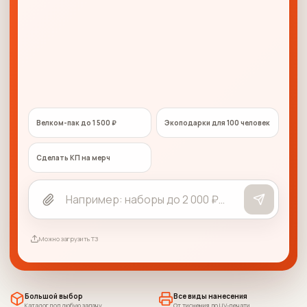
Велком-пак до 1 500 ₽
Экоподарки для 100 человек
Сделать КП на мерч
Можно загрузить ТЗ
Большой выбор
Все виды нанесения
Каталог под любую задачу
От тиснения до UV-печати