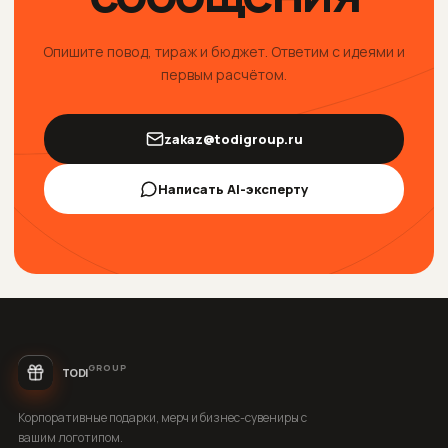
Опишите повод, тираж и бюджет. Ответим с идеями и
первым расчётом.
zakaz@todigroup.ru
Написать AI-эксперту
GROUP
TODI
Корпоративные подарки, мерч и бизнес-сувениры с
вашим логотипом.