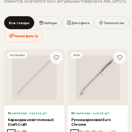
клиентов.
В каталоге 5631 актуальных товаров из XML Gifts.ru.
Все товары
Наборы
Для офиса
Технологии
Умный фильтр
ПОСЛЕДНИЕ
OPEN
В НАЛИЧИИ · 322902 ШТ.
В НАЛИЧИИ · 143530 ШТ.
Карандаш незаточенный
Ручка шариковая Euro
Draft Craft
Chrome