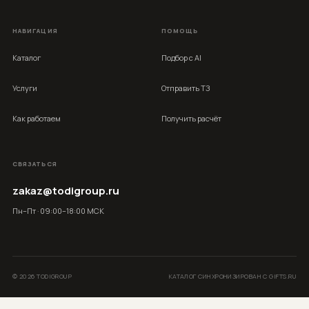
НАВИГАЦИЯ
ПОМОЩЬ
Каталог
Подбор с AI
Услуги
Отправить ТЗ
Как работаем
Получить расчёт
СВЯЗАТЬСЯ
zakaz@todigroup.ru
Пн–Пт · 09:00–18:00 МСК
©
2026
TODIGROUP
КАТАЛОГ СИНХРОНИЗИРОВАН С GIFTS.RU