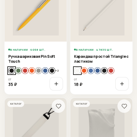
В НАЛИЧИИ · 6058 ШТ.
В НАЛИЧИИ · 47835 ШТ.
Ручка шариковая Pin Soft
Карандаш простой Triangle с
Touch
ластиком
+
2
от
от
35
₽
18
₽
КАТАЛОГ
КАТАЛОГ