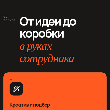
От идеи до
02 ·
УСЛУГИ
коробки
в руках
сотрудника
01
Креатив и подбор