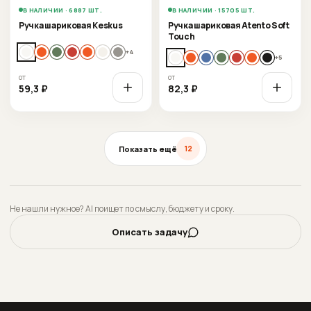
В НАЛИЧИИ · 6887 ШТ.
В НАЛИЧИИ · 15705 ШТ.
Ручка шариковая Keskus
Ручка шариковая Atento Soft
Touch
+
4
+
5
от
от
59,3
₽
82,3
₽
Показать ещё
12
Не нашли нужное? AI поищет по смыслу, бюджету и сроку.
Описать задачу