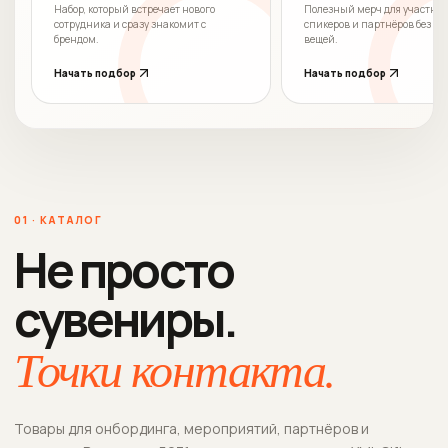
Набор, который встречает нового
Полезный мерч для участник
сотрудника и сразу знакомит с
спикеров и партнёров без с
брендом.
вещей.
Начать подбор
Начать подбор
01 · КАТАЛОГ
Не просто
сувениры.
Точки контакта.
Товары для онбординга, мероприятий, партнёров и