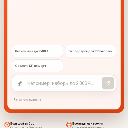
Велком-пак до 1 500 ₽
Экоподарки для 100 человек
Сделать КП на мерч
Можно загрузить ТЗ
Большой выбор
Все виды нанесения
Каталог под любую задачу
От тиснения до UV-печати