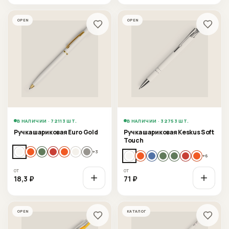
OPEN
OPEN
В НАЛИЧИИ · 72113 ШТ.
В НАЛИЧИИ · 32753 ШТ.
Ручка шариковая Euro Gold
Ручка шариковая Keskus Soft
Touch
+
3
+
6
от
от
18,3
₽
71
₽
OPEN
КАТАЛОГ