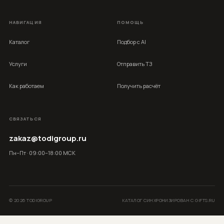
НАВИГАЦИЯ
ПОМОЩЬ
Каталог
Подбор с AI
Услуги
Отправить ТЗ
Как работаем
Получить расчёт
СВЯЗАТЬСЯ
zakaz@todigroup.ru
Пн–Пт · 09:00–18:00 МСК
©
2026
TODIGROUP
КАТАЛОГ СИНХРОНИЗИРОВАН С GIFTS.RU