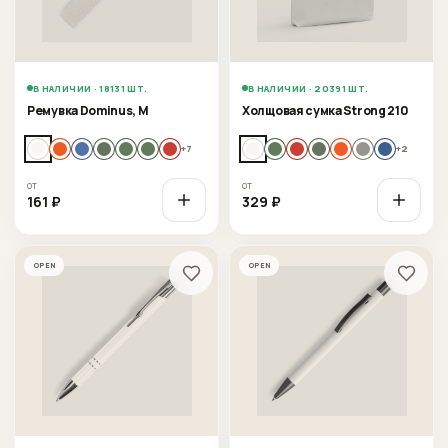
В НАЛИЧИИ · 18131 ШТ.
В НАЛИЧИИ · 20391 ШТ.
Ремувка Dominus, М
Холщовая сумка Strong 210
+
7
+
2
от
от
161
₽
329
₽
OPEN
OPEN