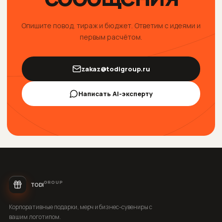
Опишите повод, тираж и бюджет. Ответим с идеями и
первым расчётом.
zakaz@todigroup.ru
Написать AI-эксперту
GROUP
TODI
Корпоративные подарки, мерч и бизнес-сувениры с
вашим логотипом.