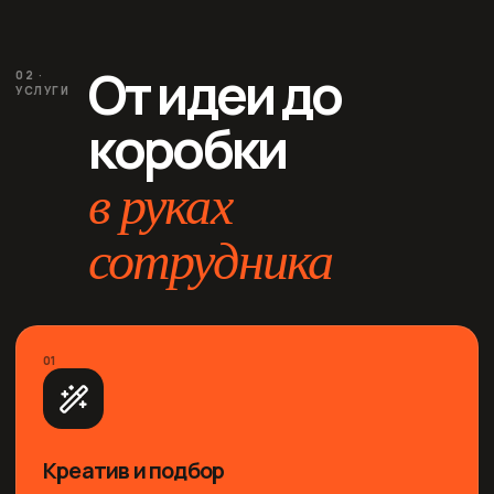
От идеи до
02 ·
УСЛУГИ
коробки
в руках
сотрудника
01
Креатив и подбор