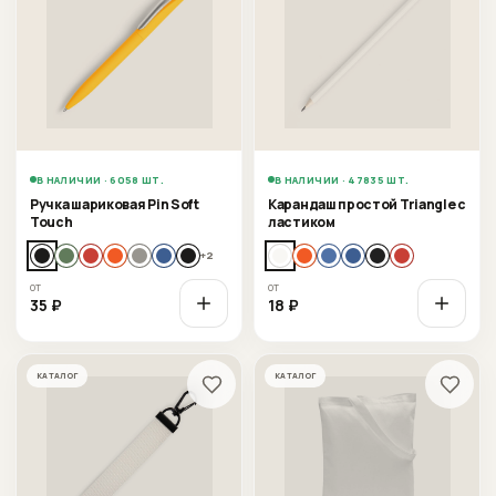
В НАЛИЧИИ · 6058 ШТ.
В НАЛИЧИИ · 47835 ШТ.
Ручка шариковая Pin Soft
Карандаш простой Triangle с
Touch
ластиком
+
2
от
от
35
₽
18
₽
КАТАЛОГ
КАТАЛОГ