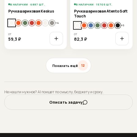
В НАЛИЧИИ · 6887 ШТ.
В НАЛИЧИИ · 15705 ШТ.
Ручка шариковая Keskus
Ручка шариковая Atento Soft
Touch
+
4
+
5
от
от
59,3
₽
82,3
₽
Показать ещё
12
Не нашли нужное? AI поищет по смыслу, бюджету и сроку.
Описать задачу