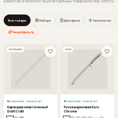
клиентов.
В каталоге 5628 актуальных товаров из XML Gifts.ru.
Все товары
Наборы
Для офиса
Технологии
Умный фильтр
ПОСЛЕДНИЕ
OPEN
В НАЛИЧИИ · 322902 ШТ.
В НАЛИЧИИ · 143530 ШТ.
Карандаш незаточенный
Ручка шариковая Euro
Draft Craft
Chrome