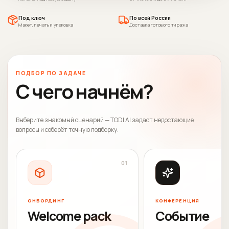
Под ключ
По всей России
Макет, печать и упаковка
Доставка готового тиража
ПОДБОР ПО ЗАДАЧЕ
С чего начнём?
Выберите знакомый сценарий — TODI AI задаст недостающие
вопросы и соберёт точную подборку.
0
1
ОНБОРДИНГ
КОНФЕРЕНЦИЯ
Welcome pack
Событие