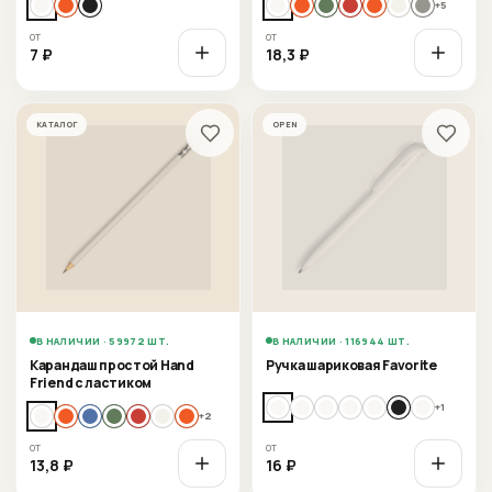
+
5
от
от
7
₽
18,3
₽
КАТАЛОГ
OPEN
В НАЛИЧИИ · 59972 ШТ.
В НАЛИЧИИ · 116944 ШТ.
Карандаш простой Hand
Ручка шариковая Favorite
Friend с ластиком
+
1
+
2
от
от
13,8
₽
16
₽