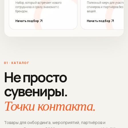
Набор, который встречает нового
Полезный мерч для участник
сотрудника и сразу знакомит с
спикеров и партнёров без с
брендом.
вещей.
Начать подбор
Начать подбор
01 · КАТАЛОГ
Не просто
сувениры.
Точки контакта.
Товары для онбординга, мероприятий, партнёров и